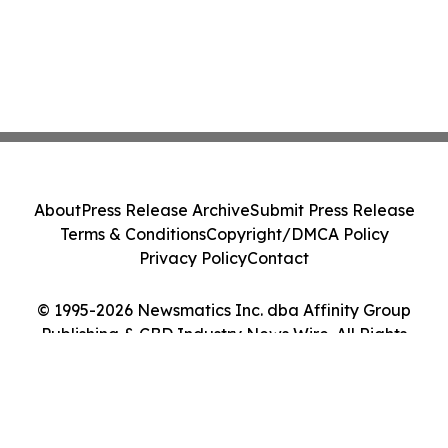
About
Press Release Archive
Submit Press Release
Terms & Conditions
Copyright/DMCA Policy
Privacy Policy
Contact
© 1995-2026 Newsmatics Inc. dba Affinity Group
Publishing & CBD Industry News Wire. All Rights
Reserved.
Cookie Settings / Your Privacy Choices